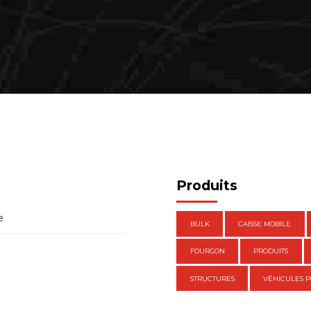
Produits
e
BULK
CAISSE MOBILE
FOURGON
PRODUITS
STRUCTURES
VÉHICULES P