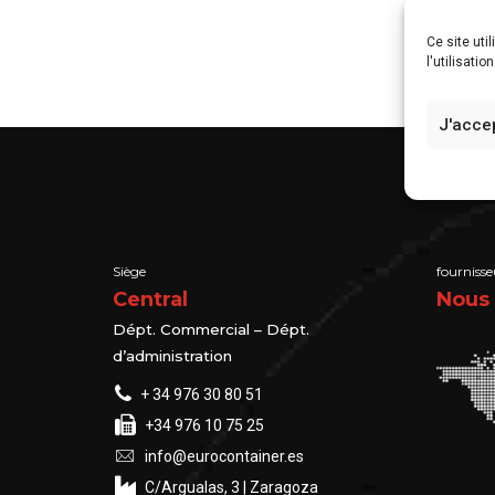
Ce site uti
l'utilisati
J'acce
Siège
fourniss
Central
Nous 
Dépt. Commercial – Dépt.
d’administration
+ 34 976 30 80 51
+34 976 10 75 25
info@eurocontainer.es
C/Argualas, 3 | Zaragoza