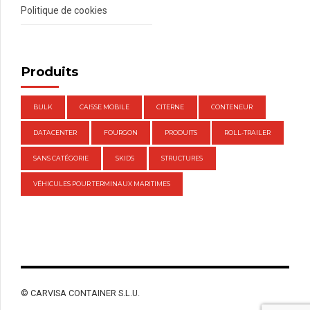
Politique de cookies
Produits
BULK
CAISSE MOBILE
CITERNE
CONTENEUR
DATACENTER
FOURGON
PRODUITS
ROLL-TRAILER
SANS CATÉGORIE
SKIDS
STRUCTURES
VÉHICULES POUR TERMINAUX MARITIMES
© CARVISA CONTAINER S.L.U.