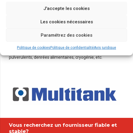
6
5
8
added activity to beta test. Override the digital.
J'accepte les cookies
7
6
9
8
7
0
Les cookies nécessaires
Multitank, a été la dernière filiale à rejoindre le groupe
9
8
Paramétrez des cookies
Eurocontainer. Multitank se consacre à la conception et à la
0
9
fabrication de citernes pour le transport de tous types de
0
Politique de cookies
Politique de confidentialité
Avis juridique
produits, dangereux et non dangereux: liquides, gaz,
pulverulents, denrées alimentaires, cryogénie, etc.
Vous recherchez un fournisseur fiable et
stable?