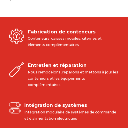
Fabrication de conteneurs
Conteneurs, caisses mobiles, citernes et
éléments complémentaires
0
Entretien et réparation
1
Nous remodelons, réparons et mettons à jour les
2
conteneurs et les équipements
3
complémentaires.
0
4
1
5
0
2
Intégration de systèmes
6
1
3
Intégration modulaire de systèmes de commande
0
0
0
7
2
4
et d’alimentation électriques
1
1
1
0
0
8
3
5