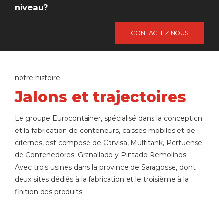
niveau?
6
7
CONTACTEZ NOUS
8
9
0
notre histoire
Jalons et trajectoires
0
Le groupe Eurocontainer, spécialisé dans la conception
0
1
et la fabrication de conteneurs, caisses mobiles et de
citernes, est composé de Carvisa, Multitank, Portuense
1
2
de Contenedores. Granallado y Pintado Remolinos.
2
3
Avec trois usines dans la province de Saragosse, dont
3
0
4
deux sites dédiés à la fabrication et le troisième à la
4
1
5
finition des produits.
5
2
6
6
3
7