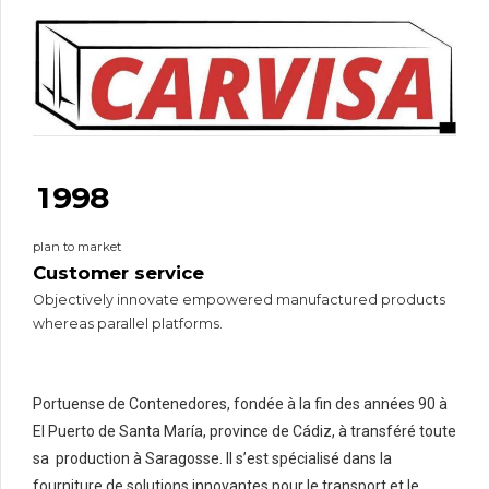
3
3
2
4
4
3
5
5
4
6
6
5
7
7
6
0
8
8
7
1
9
9
8
2
0
0
9
plan to market
3
0
Customer service
4
Objectively innovate empowered manufactured products
5
whereas parallel platforms.
6
7
8
Portuense de Contenedores, fondée à la fin des années 90 à
El Puerto de Santa María, province de Cádiz, à transféré toute
9
sa production à Saragosse. Il s’est spécialisé dans la
0
fourniture de solutions innovantes pour le transport et le