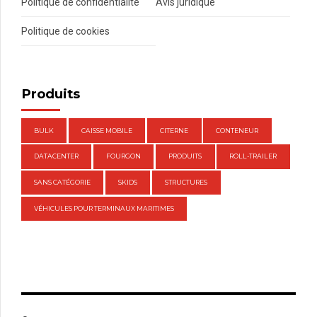
Politique de confidentialité
Avis juridique
Politique de cookies
Produits
BULK
CAISSE MOBILE
CITERNE
CONTENEUR
DATACENTER
FOURGON
PRODUITS
ROLL-TRAILER
SANS CATÉGORIE
SKIDS
STRUCTURES
VÉHICULES POUR TERMINAUX MARITIMES