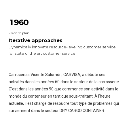
7
4
8
0
8
5
9
1
9
6
0
2
0
7
vision to plan
3
8
Iterative approaches
4
9
Dynamically innovate resource-leveling customer service
5
0
for state of the art customer service.
6
7
Carrocerías Vicente Salomón, CARVISA, a débuté ses
8
activités dans les années 60 dans le secteur de la carrosserie.
9
C’est dans les années 90 que commence son activité dans le
0
monde du conteneur en tant que sous-traitant. À l’heure
actuelle, il est chargé de résoudre tout type de problèmes qui
0
0
surviennent dans le secteur DRY CARGO CONTAINER.
1
1
0
2
2
1