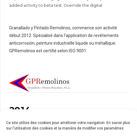
6
5
6
added activity to beta test. Override the digital.
7
6
7
8
7
8
0
Granallado y Pintado Remolinos, commence son activité
9
8
9
1
début 2012. Spécialisé dans l’application de revêtements
0
9
0
2
anticorrosión, peinture industrielle liquide ou métallique.
0
3
GPRemolinos est certifié selon ISO 9001.
4
5
6
0
7
1
0
8
2
1
9
0
3
2
0
1
4
3
2
5
growth to plan
Ce site utilise des cookies pour améliorer votre navigation. En savoir plus
4
3
6
Visualize quality
sur l'utilisation des cookies et la manière de modifier vos paramètres.
5
4
7
Capitalise on low hanging fruit to identify a ballpark value