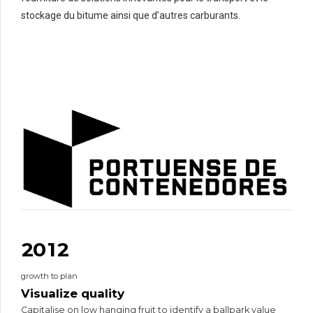
stockage du bitume ainsi que d’autres carburants.
0
1
2
3
4
5
6
7
0
8
0
1
9
0
1
2
0
1
2
3
2
3
growth to plan
4
3
4
Visualize quality
5
4
5
Capitalise on low hanging fruit to identify a ballpark value