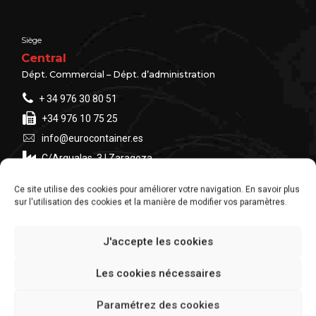
Siège
Central
Dépt. Commercial – Dépt. d’administration
+ 34 976 30 80 51
+34 976 10 75 25
info@eurocontainer.es
C/Argualas, 3 | Zaragoza
Ce site utilise des cookies pour améliorer votre navigation. En savoir plus
sur l'utilisation des cookies et la manière de modifier vos paramètres.
fournisseurs mondiaux
Nous faisons pour le monde
J'accepte les cookies
Les cookies nécessaires
Paramétrez des cookies