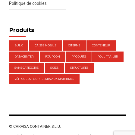
Politique de cookies
Produits
BULK
CAISSE MOBILE
CITERNE
CONTENEUR
DATACENTER
FOURGON
PRODUITS
ROLL-TRAILER
SANS CATÉGORIE
SKIDS
STRUCTURES
VÉHICULES POUR TERMINAUX MARITIMES
© CARVISA CONTAINER S.L.U.