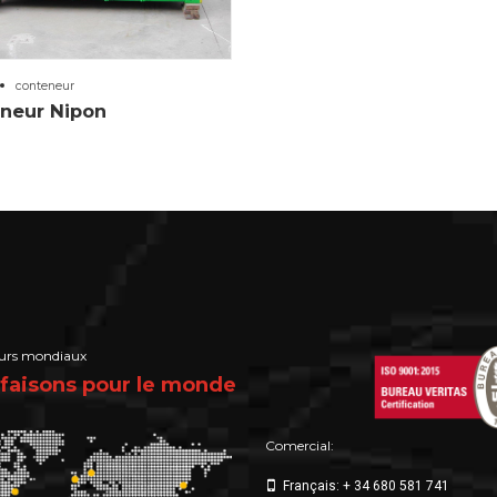
conteneur
neur Nipon
eurs mondiaux
faisons pour le monde
Comercial:
Français: + 34 680 581 741