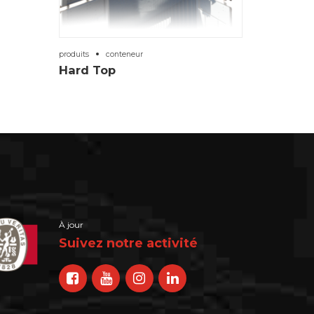
produits
conteneur
Hard Top
À jour
Suivez notre activité