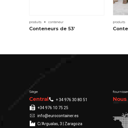
produits
conteneur
produits
Conteneurs de 53’
Conte
Siège
fourniss
Central
Nous 
+ 34 976 30 80 51
+34 976 10 75 25
info@eurocontainer.es
C/Argualas, 3 | Zaragoza