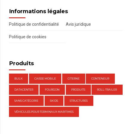
Informations légales
Politique de confidentialité
Avis juridique
Politique de cookies
Produits
BULK
CAISSE MOBILE
CITERNE
CONTENEUR
DATACENTER
FOURGON
PRODUITS
ROLL-TRAILER
SANS CATÉGORIE
SKIDS
STRUCTURES
VÉHICULES POUR TERMINAUX MARITIMES