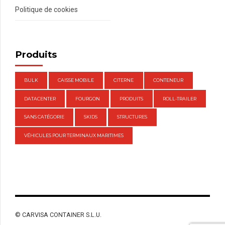
Politique de cookies
Produits
BULK
CAISSE MOBILE
CITERNE
CONTENEUR
DATACENTER
FOURGON
PRODUITS
ROLL-TRAILER
SANS CATÉGORIE
SKIDS
STRUCTURES
VÉHICULES POUR TERMINAUX MARITIMES
© CARVISA CONTAINER S.L.U.