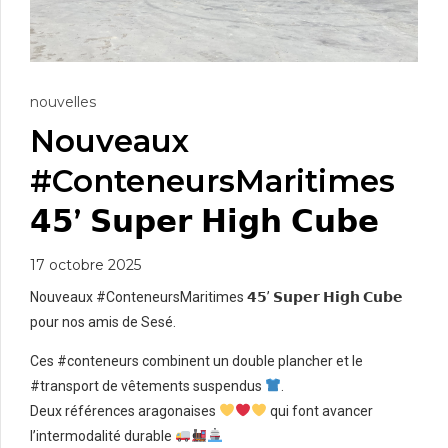
nouvelles
Nouveaux
#ConteneursMaritimes
𝟰𝟱’ 𝗦𝘂𝗽𝗲𝗿 𝗛𝗶𝗴𝗵 𝗖𝘂𝗯𝗲
17 octobre 2025
Nouveaux #ConteneursMaritimes 𝟰𝟱’ 𝗦𝘂𝗽𝗲𝗿 𝗛𝗶𝗴𝗵 𝗖𝘂𝗯𝗲
pour nos amis de Sesé.
Ces #conteneurs combinent un double plancher et le
#transport de vêtements suspendus
.
Deux références aragonaises
qui font avancer
l’intermodalité durable