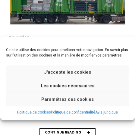
nouvelles
Voici le nouveau
Ce site utilise des cookies pour améliorer votre navigation. En savoir plus
sur l'utilisation des cookies et la manière de modifier vos paramètres.
conteneur ouvert de 45
pieds
J'accepte les cookies
Les cookies nécessaires
22 avril 2025
Une évolution conçue pour faciliter le chargement et le
Paramétrez des cookies
déchargement de marchandises spéciales ou difficiles à
manipuler.
Politique de cookies
Politique de confidentialité
Avis juridique
CONTINUE READING