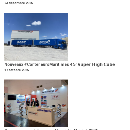
23 décembre 2025
Nouveaux #ConteneursMaritimes 𝟰𝟱’ 𝗦𝘂𝗽𝗲𝗿 𝗛𝗶𝗴𝗵 𝗖𝘂𝗯𝗲
17 octobre 2025