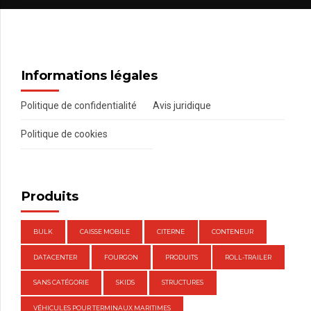
Informations légales
Politique de confidentialité
Avis juridique
Politique de cookies
Produits
BULK
CAISSE MOBILE
CITERNE
CONTENEUR
DATACENTER
FOURGON
PRODUITS
ROLL-TRAILER
SANS CATÉGORIE
SKIDS
STRUCTURES
VÉHICULES POUR TERMINAUX MARITIMES