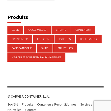
Produits
BULK
CAISSE MOBILE
CITERNE
CONTENEUR
DATACENTER
FOURGON
PRODUITS
ROLL-TRAILER
SANS CATÉGORIE
SKIDS
STRUCTURES
VÉHICULES POUR TERMINAUX MARITIMES
© CARVISA CONTAINER S.L.U.
Société
Produits
Conteneurs Reconditionnés
Services
Nouvelles
Contact