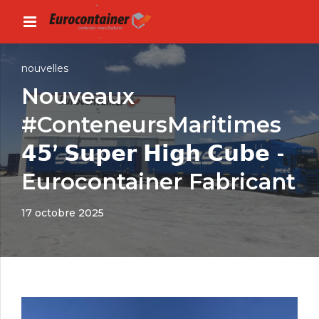
nouvelles
Nouveaux
#ConteneursMaritimes
𝟰𝟱’ 𝗦𝘂𝗽𝗲𝗿 𝗛𝗶𝗴𝗵 𝗖𝘂𝗯𝗲 -
Eurocontainer Fabricant
17 octobre 2025