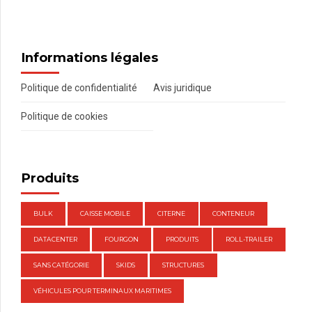
Informations légales
Politique de confidentialité
Avis juridique
Politique de cookies
Produits
BULK
CAISSE MOBILE
CITERNE
CONTENEUR
DATACENTER
FOURGON
PRODUITS
ROLL-TRAILER
SANS CATÉGORIE
SKIDS
STRUCTURES
VÉHICULES POUR TERMINAUX MARITIMES