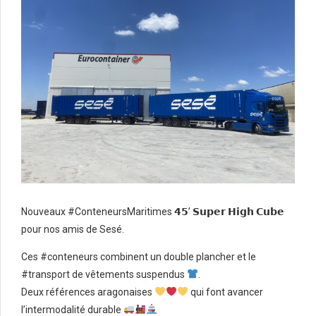
Nouveaux #ConteneursMaritimes 𝟰𝟱’ 𝗦𝘂𝗽𝗲𝗿 𝗛𝗶𝗴𝗵 𝗖𝘂𝗯𝗲
pour nos amis de Sesé.
Ces #conteneurs combinent un double plancher et le
#transport de vêtements suspendus
.
Deux références aragonaises
qui font avancer
l’intermodalité durable