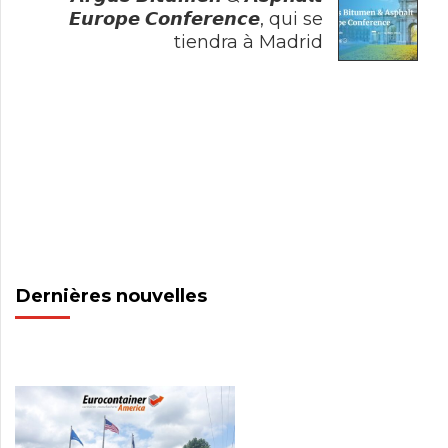
𝙀𝙪𝙧𝙤𝙥𝙚 𝘾𝙤𝙣𝙛𝙚𝙧𝙚𝙣𝙘𝙚, qui se
tiendra à Madrid
Dernières nouvelles