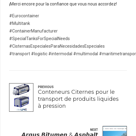
¡Merci encore pour la confiance que vous nous accordez!
#Eurocontainer
#Multitank
#ContainerManufacturer
#SpecialTanksForSpecialNeeds
#CisternasEspecialesParaNecesidadesEspeciales
#transport
#logistic
#intermodal
#multimodal
#maritimetranspor
PREVIOUS
Conteneurs Citernes pour le
transport de produits liquides
à pression
NEXT
𝘼𝙧𝙜𝙪𝙨 𝘽𝙞𝙩𝙪𝙢𝙚𝙣 & 𝘼𝙨𝙥𝙝𝙖𝙡𝙩