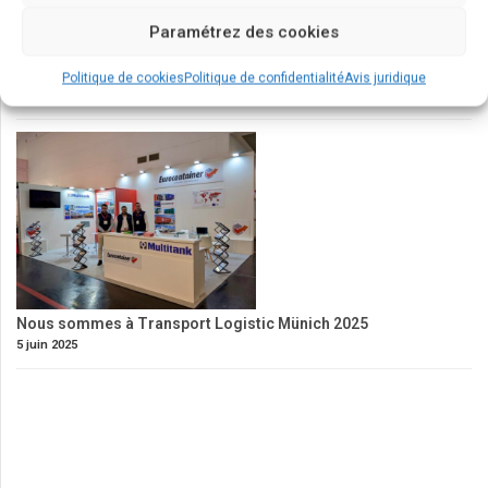
Paramétrez des cookies
Nouveaux #ConteneursMaritimes 𝟰𝟱’ 𝗦𝘂𝗽𝗲𝗿 𝗛𝗶𝗴𝗵 𝗖𝘂𝗯𝗲
Politique de cookies
Politique de confidentialité
Avis juridique
17 octobre 2025
Nous sommes à Transport Logistic Münich 2025
5 juin 2025