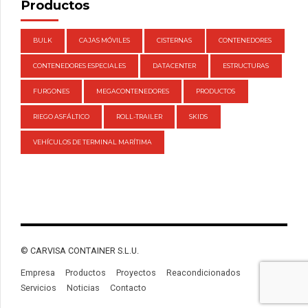
Productos
BULK
CAJAS MÓVILES
CISTERNAS
CONTENEDORES
CONTENEDORES ESPECIALES
DATACENTER
ESTRUCTURAS
FURGONES
MEGACONTENEDORES
PRODUCTOS
RIEGO ASFÁLTICO
ROLL-TRAILER
SKIDS
VEHÍCULOS DE TERMINAL MARÍTIMA
© CARVISA CONTAINER S.L.U.
Empresa
Productos
Proyectos
Reacondicionados
Servicios
Noticias
Contacto