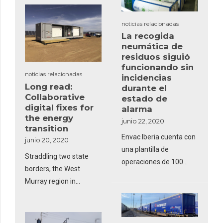
Said to offer
competitively low
noticias relacionadas
La recogida
operating and
neumática de
maintenance costs, the
residuos siguió
new model consumes
funcionando sin
184 litres of fuel per
noticias relacionadas
incidencias
Long read:
hour at 75% load.
durante el
Collaborative
estado de
digital fixes for
alarma
the energy
junio 22, 2020
transition
Envac Iberia cuenta con
junio 20, 2020
una plantilla de
Straddling two state
operaciones de 100
borders, the West
personas que se
Murray region in
encargan del proceso
southeastern Australia
de control de la recogida
has become a
y del mantenimiento
microcosm of technical