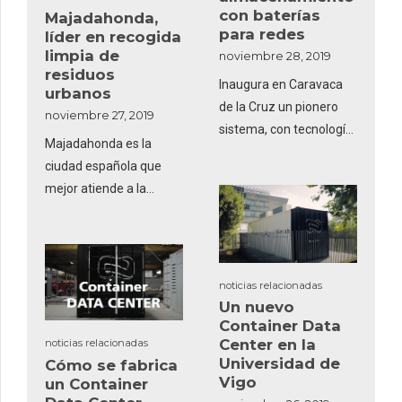
con baterías
Majadahonda,
negative pricing event
para redes
líder en recogida
that threaten solar
limpia de
noviembre 28, 2019
business models.
residuos
Inaugura en Caravaca
urbanos
de la Cruz un pionero
noviembre 27, 2019
sistema, con tecnología
Majadahonda es la
de Ingeteam, capaz de
ciudad española que
garantizar el suministro
mejor atiende a la
de electricidad durante
recogida limpia de
cinco horas en caso de
residuos urbano, según
interrupción
un ranking elaborado
por Envac Iberia y en el
noticias relacionadas
que figuran las 24
Un nuevo
ciudades que cuentan
Container Data
Center en la
noticias relacionadas
con sistemas
Universidad de
Cómo se fabrica
neumáticos para el
Vigo
un Container
transportes de