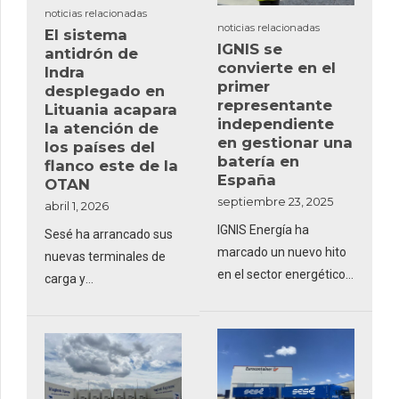
noticias relacionadas
noticias relacionadas
El sistema
IGNIS se
antidrón de
convierte en el
Indra
primer
desplegado en
representante
Lituania acapara
independiente
la atención de
en gestionar una
los países del
batería en
flanco este de la
España
OTAN
septiembre 23, 2025
abril 1, 2026
IGNIS Energía ha
Sesé ha arrancado sus
marcado un nuevo hito
nuevas terminales de
en el sector energético
carga y
español al convertirse
estacionamiento seguro
en el primer
representante
independiente de
mercado en gestionar