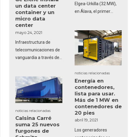
Elgea-Urkilla (32 MW),
un data center
en Álava, el primer
container y un
micro data
sistema de
center
almacenamiento con
mayo 24, 2021
baterías en un parque
eólico en España y
Infraestructura de
tendrá una potencia
telecomunicaciones de
instalada de 5 MW y 5
vanguardia a través de
MWh de capacidad de
un Container Data
almacenamiento.
Center que cumple con
noticias relacionadas
Además, la compañía
Energía en
las máximas exigencias
contenedores,
ha proyectado otra en la
de eficiencia energética
lista para usar.
ST de Abadiño (Bizkaia,
y un Micro Data Center
Más de 1 MW en
también en el País
como elementos
contenedores de
Vasco), donde evacua el
noticias relacionadas
redundados
20 pies
Calsina Carré
parque eólico de Oiz, de
abril 19, 2021
suma 25 nuevos
6 MW, que será
Los generadores
furgones de
instalada por Ingeteam.