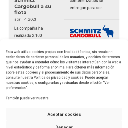
Schmitz
contenerizados se
Cargobull a su
entregan para ser
flota
transportados de forma
abril 14, 2021
estándar y le ofrecen
La compañía ha
todas las opciones
realizado 2.100
innovadoras que pueda
trayectos en modo
necesitar. Hemos
intermodal en 2020 y
combinado 1 MW de
noticias relacionadas
Esta web utiliza cookies propias con finalidad técnica, sin recabar ni
espera alcanzar los
Calsina Carré
ceder datos de carácter personal de los usuarios, y cookies de terceros
potencia predecible, en
que nos ayudan a entender cómo los visitantes interactúan con la web a
incorpora
4.400 viajes en 2021
un contenedor estándar
nivel estadístico y de forma anónima. Para obtener más información
furgones de
de 20 pies, con niveles
sobre estas cookies y el procesamiento de sus datos personales,
Schmitz
consulte nuestra Política de privacidad y cookies. Puede aceptar
ultra bajos de ruidos y
Cargobull
nuestras cookies, o configurarlas y revisarlas desde el botón "Ver
niveles ultra altos de
preferencias".
abril 8, 2021
noticias relacionadas
eficacia.
El operador logístico
También puede ver nuestra
JSV refuerza su
gama de
Calsina Carré con
contenedores
proyección en Europa y
Aceptar cookies
para responder a
Norte de África ha
todos los tipos
ampliado su flota de
Denegar