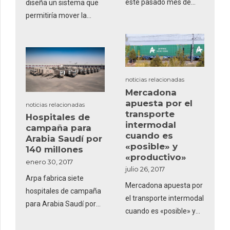
este pasado mes de
diseña un sistema que
enero 18 contenedores
permitiría mover la
de ablución al Mando de
fábrica de una ubicación
Apoyo Logístico (MALE)
a otra.
del Ejército de Tierra.
noticias relacionadas
Mercadona
apuesta por el
noticias relacionadas
transporte
Hospitales de
intermodal
campaña para
cuando es
Arabia Saudí por
«posible» y
140 millones
«productivo»
enero 30, 2017
julio 26, 2017
Arpa fabrica siete
Mercadona apuesta por
hospitales de campaña
el transporte intermodal
para Arabia Saudí por
cuando es «posible» y
140 millones. Este
«productivo»
contrato fue firmado a