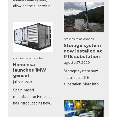
contenedores de 10
allowing the supervision
pies hechos a medida
of the energy
equipados con un brazo
production for an on-
de aceite inflable
shore installation in
manualmente de 200 m
Africa...
en un carrete hidráulico.
noticias relacionadas
Storage system
now installed at
RTE substation
noticias relacionadas
agosto 27, 2020
Himoinsa
launches 1MW
Storage system now
genset
installed at RTE
julio 13, 2020
substation. More Info
Spain-based
manufacturer Himoinsa
has introduced its new
1MW HRYW-1275 D5/6
dual-frequency genset.