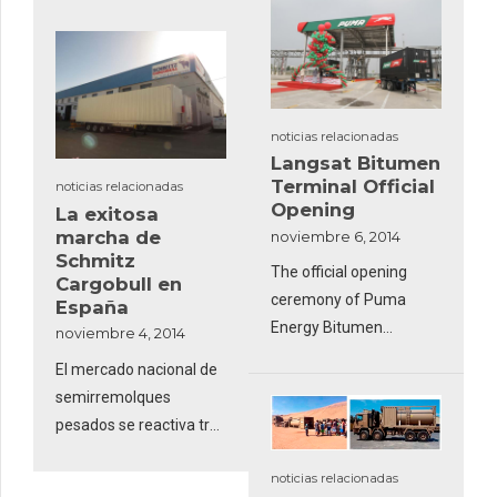
empresa española
desarrollo local
Hispano Vema. Los
destinado a ser
contenedores cuentan
exportado a los demás
con un completo
países europeos así
equipamiento
como al norte de África.
noticias relacionadas
Langsat Bitumen
Terminal Official
noticias relacionadas
Opening
La exitosa
marcha de
noviembre 6, 2014
Schmitz
The official opening
Cargobull en
ceremony of Puma
España
Energy Bitumen
noviembre 4, 2014
Terminal located at the
El mercado nacional de
Tanjung Langsat
semirremolques
Industrial Complex
pesados se reactiva tras
haber superado un
noticias relacionadas
período paupérrimo en