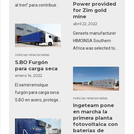
Power provided
al tren” para contribuir
for Zim gold
activamente a reducir
mine
las emisiones de CO2 en
abril 22, 2022
la actividad logística”,
Gensets manufacturer
Carlos Casero, director
HIMOINSA Southern
de comunicación de
Africa was selected to
Eurocontainer.
noticias relacionadas
provide a build, own,
S.BO Furgón
operate, transfer
para carga seca
(BOOT) power solution
enero 14, 2022
in the form of 12 MW
El semirremolque
diesel generator
furgón para carga seca
spinning reserve power
noticias relacionadas
S.BO en acero, protege
for gold mining
Ingeteam pone
de manera fiable la
company Delta Gold
en marcha la
carga en el tráfico de
Zimbabwe’s Eureka
primera planta
mercancías
mine.
fotovoltaica con
baterías de
intercontinental.