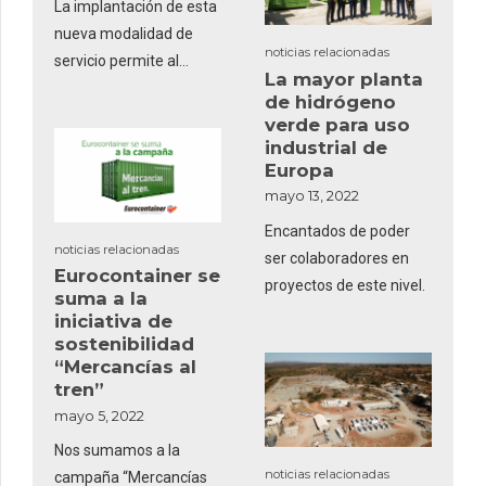
La implantación de esta
nueva modalidad de
noticias relacionadas
servicio permite al
La mayor planta
grupo una mejora en
de hidrógeno
cuanto al
verde para uso
aprovechamiento de las
industrial de
Europa
capacidades actuales
de los sistemas de
mayo 13, 2022
transporte.
Encantados de poder
noticias relacionadas
ser colaboradores en
Eurocontainer se
proyectos de este nivel.
suma a la
iniciativa de
sostenibilidad
“Mercancías al
tren”
mayo 5, 2022
Nos sumamos a la
noticias relacionadas
campaña “Mercancías