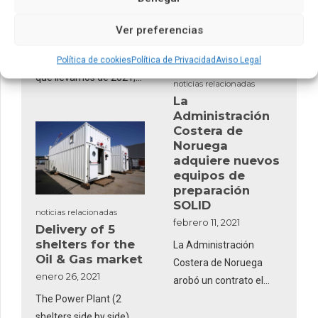
de mercancías
vehículos con 25
febrero 17, 2021
Ver preferencias
furgones modelo S.BO
JSV ha invertido,
de Schmitz Cargobull
durante 2020 y en lo
Política de cookies
Política de Privacidad
Aviso Legal
que llevamos de 2021,
noticias relacionadas
5,3 millones de euros en
La
la renovación de
Administración
Costera de
contenedores y equipos.
Noruega
Así lo confirma la
adquiere nuevos
directora general de la
equipos de
compañía, Sonia
preparación
Herzog, a este Diario.
SOLID
noticias relacionadas
febrero 11, 2021
Delivery of 5
shelters for the
La Administración
Oil & Gas market
Costera de Noruega
enero 26, 2021
arobó un contrato el
otoño pasado que
The Power Plant (2
consta de 18
shelters side by side),