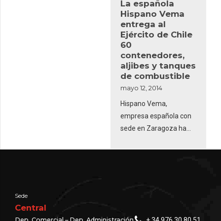
La española
ventas, tras lo cual
Hispano Vema
Schmitz Cargobull se
entrega al
coloca como la primera
Ejército de Chile
marca en el mercado
60
español de semis
contenedores,
aljibes y tanques
pesados con una cuota
de combustible
entre enero y
mayo 12, 2014
septiembre de 2014 del
24,8 por ciento.
Hispano Vema,
empresa española con
sede en Zaragoza ha
hecho entrega al
Ejército de Chile de 60
contenedores cisterna...
Sede
Central
Dep. Comercial – Dep. Administración
+ 34 976 30 80 51