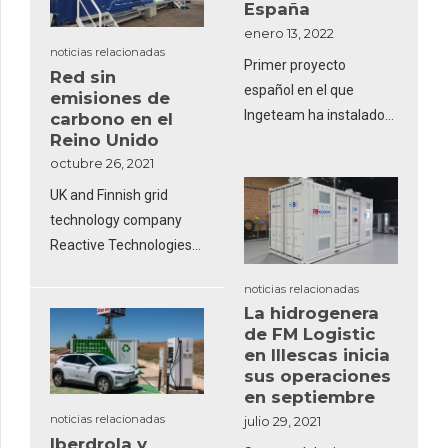
España
Especialmente en el
enero 13, 2022
transporte combinado
noticias relacionadas
no acompañado, el S.BO
Primer proyecto
Red sin
es el socio ideal.
español en el que
emisiones de
Ingeteam ha instalado
carbono en el
Reino Unido
un nuevo convertidor
octubre 26, 2021
que permite instalar las
baterías de manera
UK and Finnish grid
distribuida dentro de la
technology company
planta fotovoltaica.
Reactive Technologies
has launched its
noticias relacionadas
flagship grid stability
La hidrogenera
measurement service
de FM Logistic
with National Grid
en Illescas inicia
Electricity System
sus operaciones
en septiembre
Operator (ESO)
noticias relacionadas
following the
julio 29, 2021
Iberdrola y
construction of the