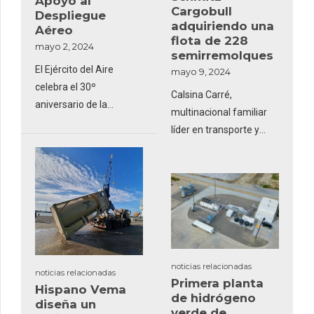
Apoyo al
Cargobull
Despliegue
adquiriendo una
Aéreo
flota de 228
mayo 2, 2024
semirremolques
El Ejército del Aire
mayo 9, 2024
celebra el 30º
Calsina Carré,
aniversario de la
multinacional familiar
creación del Escuadrón
líder en transporte y
de Apoyo al Despliegue
logística en Europa y
Aéreo
Maghreb, con más de
50 años de experiencia,
ha reafirmado su
confianza en Schmitz
Cargobull
noticias relacionadas
noticias relacionadas
Primera planta
Hispano Vema
de hidrógeno
diseña un
verde de