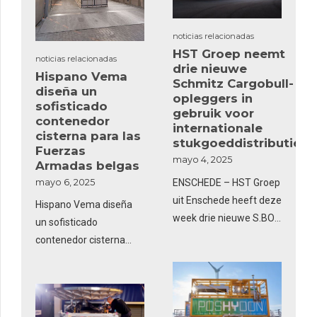
noticias relacionadas
HST Groep neemt
noticias relacionadas
drie nieuwe
Hispano Vema
Schmitz Cargobull-
diseña un
opleggers in
sofisticado
gebruik voor
contenedor
internationale
cisterna para las
stukgoeddistributie
Fuerzas
mayo 4, 2025
Armadas belgas
ENSCHEDE – HST Groep
mayo 6, 2025
uit Enschede heeft deze
Hispano Vema diseña
week drie nieuwe S.BO
un sofisticado
Steelbox-opleggers in
contenedor cisterna
ontvangst genomen van
para las Fuerzas
trailerfabrikant Schmitz
Armadas belgas
Cargobull. De robuuste
opleggers zijn uitgerust