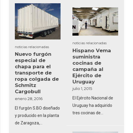
finales de 2015 y, hasta
la fecha, la compañía ya
ha entregado dos
hospitales que están
instalados en la capital
noticias relacionadas
del país, Riad
noticias relacionadas
Hispano Vema
Nuevo furgón
suministra
especial de
cocinas de
chapa para el
campaña al
transporte de
Ejército de
ropa colgada de
Uruguay
Schmitz
julio 1, 2015
Cargobull
El Ejército Nacional de
enero 28, 2016
Uruguay ha adquirido
El furgón S.BO diseñado
tres cocinas de
y producido en la planta
campaña sobre
de Zaragoza,
contenedor a la
representa un