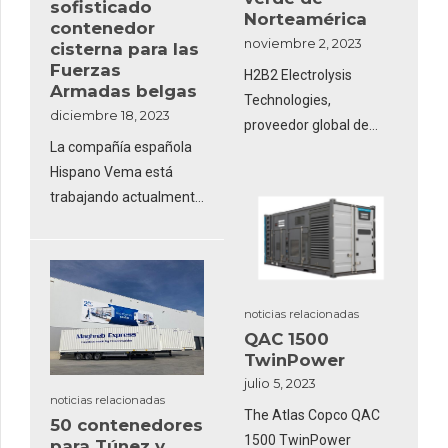
sofisticado
Norteamérica
contenedor
noviembre 2, 2023
cisterna para las
Fuerzas
H2B2 Electrolysis
Armadas belgas
Technologies,
diciembre 18, 2023
proveedor global de
La compañía española
soluciones energéticas
Hispano Vema está
de hidrógeno renovable,
trabajando actualmente
ha puesto en
en el pedido del Ejército
funcionamiento
de Tierra de Bélgica de
SoHyCal, la planta de
38 contenedores
producción de
cisterna para
hidrógeno renovable
noticias relacionadas
almacenamiento y de
operativa más grande
QAC 1500
agua potable en
de Norteamérica hasta
TwinPower
condiciones climáticas
la fecha
julio 5, 2023
extremas.
noticias relacionadas
The Atlas Copco QAC
50 contenedores
1500 TwinPower
para Túnez y