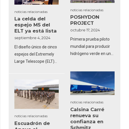
met een stalen
bakopbouw die
noticias relacionadas
noticias relacionadas
POSHYDON
optimale bescherming
La celda del
PROJECT
espejo M5 del
biedt voor goederen in
octubre 17, 2024
ELT ya está lista
het internationale
septiembre 4, 2024
stukgoedvervoer.
Primera prueba piloto
Fuente:
mundial para producir
El diseño único de cinco
https://www.transport-
hidrógeno verde en una
espejos del Extremely
online.nl
plataforma gas en el
Large Telescope (ELT)
Mar del Norte.
de ESO ha estado
impulsando la
innovación en óptica e
ingeniería desde su
creación...
noticias relacionadas
Calsina Carré
renueva su
noticias relacionadas
confianza en
Escuadrón de
Schmitz