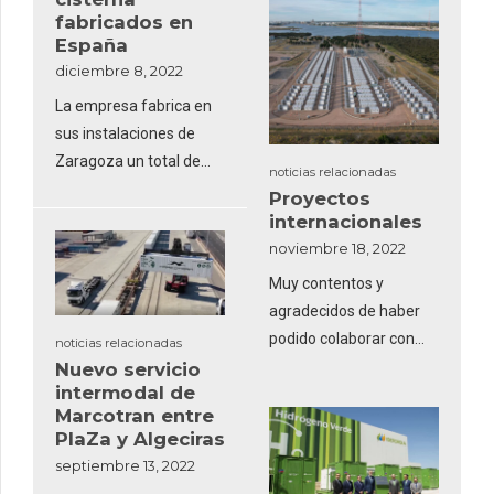
fabricados en
España
diciembre 8, 2022
La empresa fabrica en
sus instalaciones de
Zaragoza un total de
noticias relacionadas
200 contenedores
Proyectos
cisterna que se
internacionales
destinarán a
noviembre 18, 2022
exportación con destino
Muy contentos y
a varios países de
agradecidos de haber
Europa dentro del que
podido colaborar con
noticias relacionadas
es el mayor pedido de
clientes de tan
Nuevo servicio
este tipo de productos
intermodal de
reconocido prestigio
en España desde los
Marcotran entre
internacional en
años 80.
PlaZa y Algeciras
proyectos de esta
septiembre 13, 2022
magnitud.