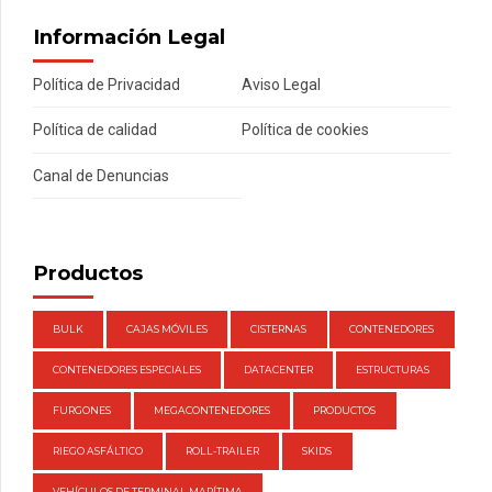
Información Legal
Política de Privacidad
Aviso Legal
Política de calidad
Política de cookies
Canal de Denuncias
Productos
BULK
CAJAS MÓVILES
CISTERNAS
CONTENEDORES
CONTENEDORES ESPECIALES
DATACENTER
ESTRUCTURAS
FURGONES
MEGACONTENEDORES
PRODUCTOS
RIEGO ASFÁLTICO
ROLL-TRAILER
SKIDS
VEHÍCULOS DE TERMINAL MARÍTIMA