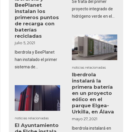
Se trata del primer
BeePlanet
world’s largest
proyecto integrado de
instalan los
continuously operating
hidrógeno verde en el
primeros puntos
grid-scale
de recarga con
sector logístico español
ultracapacitor.
baterías
y tendrá uso interno y
recicladas
externo.
julio 5, 2021
Iberdrola y BeePlanet
han instalado el primer
sistema de
noticias relacionadas
Iberdrola
almacenamiento
instalará la
comercial a partir de
primera batería
baterías de segunda
en un proyecto
vida para alimentar
eólico en el
puntos de recarga de
parque Elgea-
Urkilla, en Álava
vehículo eléctrico.
noticias relacionadas
mayo 27, 2021
El Ayuntamiento
Iberdrola instalará en
de Elche instala