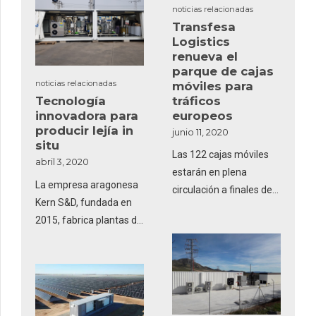
exterior de las redes y
noticias relacionadas
challenges that can
las centrales
Transfesa
plague the energy
Logistics
transition. Faced with
renueva el
serious curtailment of
parque de cajas
solar farms in this
noticias relacionadas
móviles para
tráficos
electrically remote
Tecnología
europeos
innovadora para
region, a remarkable
producir lejía in
junio 11, 2020
inverter-based technical
situ
feat may have changed
Las 122 cajas móviles
abril 3, 2020
the game.
estarán en plena
La empresa aragonesa
circulación a finales de
Kern S&D, fundada en
junio en los tráficos
2015, fabrica plantas de
internacionales de
hipoclorito sódico (lejía)
componentes de
que producen desde 50
producción de Ford a
hasta 120.000 litros al
Reino Unido y Alemania.
día usando como
materias primas sal,