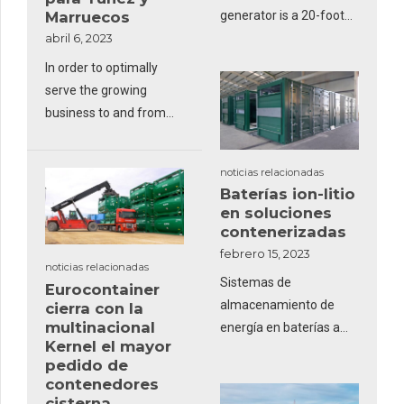
Marruecos
generator is a 20-foot
containerized generator
abril 6, 2023
providing over 1
In order to optimally
Megawatt of prime
serve the growing
power!
business to and from
North Africa,
Finsterwalder has put
noticias relacionadas
50 new box trailers into
Baterías ion-litio
operation in the first
en soluciones
half of 2023
contenerizadas
febrero 15, 2023
noticias relacionadas
Sistemas de
Eurocontainer
almacenamiento de
cierra con la
multinacional
energía en baterías a
Kernel el mayor
gran escala en Reino
pedido de
Unido
contenedores
cisterna