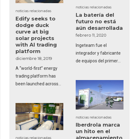
energía eléctrica y agua.
noticias relacionadas
noticias relacionadas
La batería del
Edify seeks to
futuro no está
dodge duck
aún desarrollada
curve at big
febrero 11, 2020
solar projects
with AI trading
Ingeteam fue el
platform
integrador y fabricante
diciembre 18, 2019
de equipos del primer
A “world-first” energy
sistema de
trading platform has
almacenamiento con
been launched across
baterías para redes en
five Australian solar
España que Iberdrola
farms in Queensland
puso en marcha en
and Victoria, with the
Caravaca de la Cruz
aim of navigating
noticias relacionadas
electricity market
Iberdrola marca
volatility – and in
un hito en el
almacenamiento
noticias relacionadas
particular dodging the