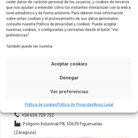
ceder datos de carácter personal de los usuarios, y cookies de terceros
que nos ayudan a entender cómo los visitantes interactúan con la web a
nivel estadístico y de forma anónima. Para obtener más información
sobre estas cookies y el procesamiento de sus datos personales,
consulte nuestra Política de privacidad y cookies. Puede aceptar
nuestras cookies, o configurarlas y revisarlas desde el botón "Ver
preferencias".
También puede ver nuestra
Aceptar cookies
Denegar
Figueruelas – P8
Ver preferencias
Integración y Acabado
Política de cookies
Política de Privacidad
Aviso Legal
+34 659 729 752
Polígono Industrial P8, 50639 Figueruelas
(Zaragoza)