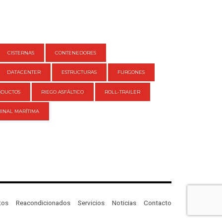
CISTERNAS
CONTENEDORES
DATACENTER
ESTRUCTURAS
FURGONES
ODUCTOS
RIEGO ASFÁLTICO
ROLL-TRAILER
INAL MARÍTIMA
tos
Reacondicionados
Servicios
Noticias
Contacto