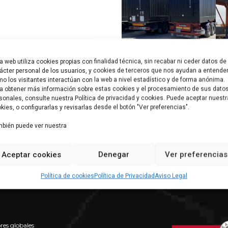
a web utiliza cookies propias con finalidad técnica, sin recabar ni ceder datos de
ácter personal de los usuarios, y cookies de terceros que nos ayudan a entende
o los visitantes interactúan con la web a nivel estadístico y de forma anónima.
a obtener más información sobre estas cookies y el procesamiento de sus dato
sonales, consulte nuestra Política de privacidad y cookies. Puede aceptar nuest
kies, o configurarlas y revisarlas desde el botón "Ver preferencias".
bién puede ver nuestra
Aceptar cookies
Denegar
Ver preferencias
Política de cookies
Política de Privacidad
Aviso Legal
res globales