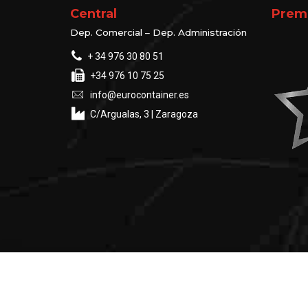
Central
Prem
Dep. Comercial – Dep. Administración
+ 34 976 30 80 51
+34 976 10 75 25
info@eurocontainer.es
C/Argualas, 3 | Zaragoza