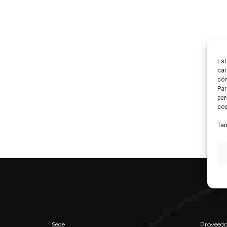
Est
car
cóm
Par
per
coo
Tam
Sede
Proveedo