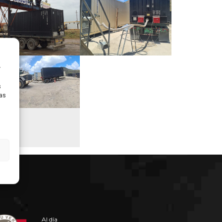
r
s
ras
Al día