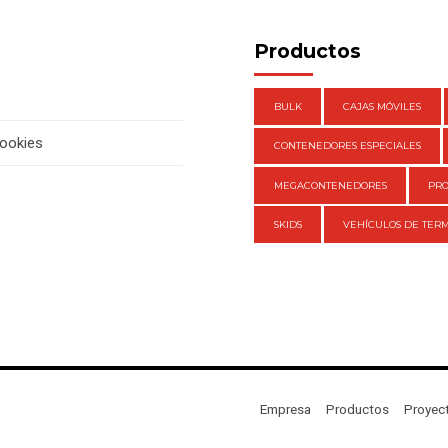
Productos
BULK
CAJAS MÓVILES
cookies
CONTENEDORES ESPECIALES
MEGACONTENEDORES
PR
SKIDS
VEHÍCULOS DE TERM
Empresa
Productos
Proyec