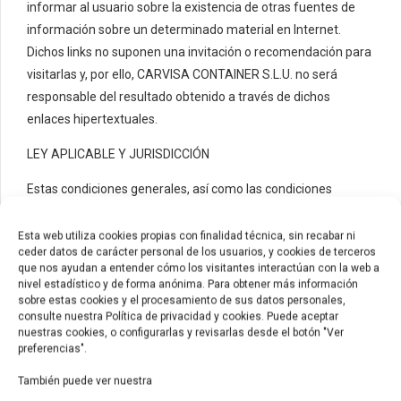
informar al usuario sobre la existencia de otras fuentes de
información sobre un determinado material en Internet.
Dichos links no suponen una invitación o recomendación para
visitarlas y, por ello, CARVISA CONTAINER S.L.U. no será
responsable del resultado obtenido a través de dichos
enlaces hipertextuales.
LEY APLICABLE Y JURISDICCIÓN
Estas condiciones generales, así como las condiciones
particulares de cualquiera de los servicios de este portal, se
rigen por la Ley Española. En caso de conflicto o reclamación
Esta web utiliza cookies propias con finalidad técnica, sin recabar ni
ceder datos de carácter personal de los usuarios, y cookies de terceros
con relación a esta web, las partes se someten, con renuncia
que nos ayudan a entender cómo los visitantes interactúan con la web a
a cualquier otro fuero, al arbitraje institucional de derecho del
nivel estadístico y de forma anónima. Para obtener más información
Tribunal Arbitral de Zaragoza, que se encarga la designación
sobre estas cookies y el procesamiento de sus datos personales,
consulte nuestra Política de privacidad y cookies. Puede aceptar
del árbitro o árbitros y la administración del arbitraje,
nuestras cookies, o configurarlas y revisarlas desde el botón "Ver
obligándose desde ahora al cumplimiento de la decisión
preferencias".
arbitral.
También puede ver nuestra