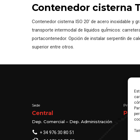
Contenedor cisterna T
Contenedor cisterna ISO 20’ de acero inoxidable y g
transporte intermodal de líquidos quÍmicos: carretera
portacontenedor. Opción de instalar serpentín de cal
superior entre otros.
Est
car
cóm
Sede
Proveedo
Par
Central
Prem
per
coo
Dep. Comercial – Dep. Administración
Tam
+ 34 976 30 80 51