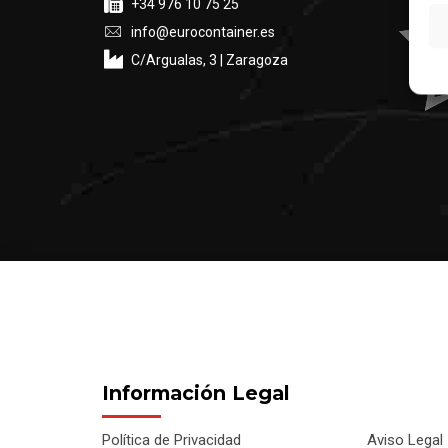
+34 976 10 75 25
info@eurocontainer.es
C/Argualas, 3 | Zaragoza
Información Legal
Política de Privacidad
Aviso Legal