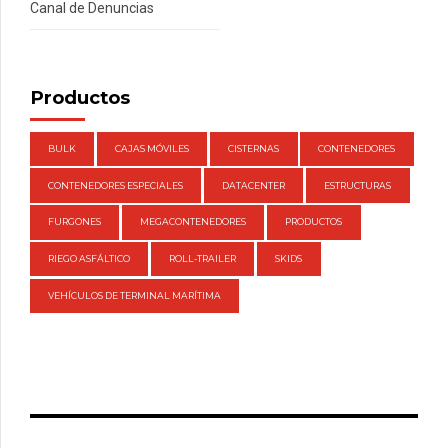
Canal de Denuncias
Productos
BULK
CAJAS MÓVILES
CISTERNAS
CONTENEDORES
CONTENEDORES ESPECIALES
DATACENTER
ESTRUCTURAS
FURGONES
MEGACONTENEDORES
PRODUCTOS
RIEGO ASFÁLTICO
ROLL-TRAILER
SKIDS
VEHÍCULOS DE TERMINAL MARÍTIMA