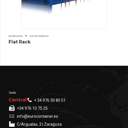
productos
contenedores
Flat Rack
Sede
Central
+ 34 976 30 80 51
+34 976 10 75 25
info@eurocontainer.es
C/Argualas, 3 | Zaragoza