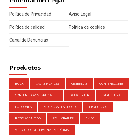
Información Legal
Política de Privacidad
Aviso Legal
Política de calidad
Política de cookies
Canal de Denuncias
Productos
BULK
CAJAS MÓVILES
CISTERNAS
CONTENEDORES
CONTENEDORES ESPECIALES
DATACENTER
ESTRUCTURAS
FURGONES
MEGACONTENEDORES
PRODUCTOS
RIEGO ASFÁLTICO
ROLL-TRAILER
SKIDS
VEHÍCULOS DE TERMINAL MARÍTIMA