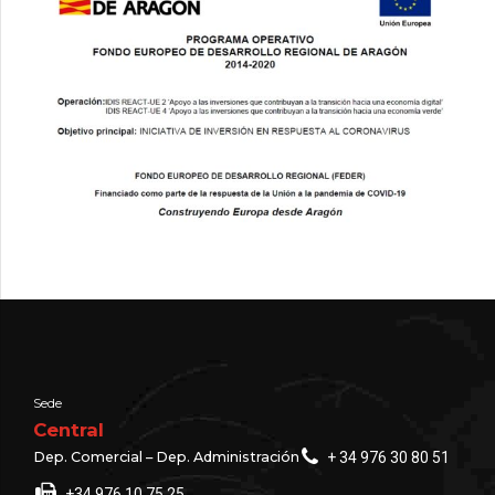
Sede
Central
Dep. Comercial – Dep. Administración
+ 34 976 30 80 51
+34 976 10 75 25