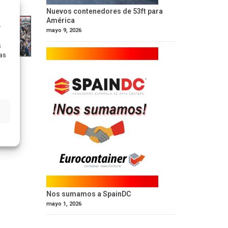
Nuevos contenedores de 53ft para
América
r
mayo 9, 2026
s
ras
Nos sumamos a SpainDC
mayo 1, 2026