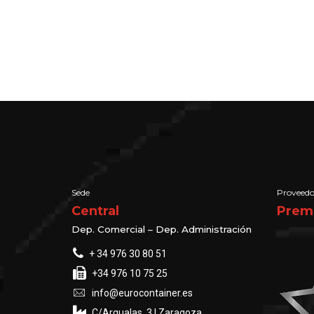
Sede
Proveedo
Central
Prem
Dep. Comercial – Dep. Administración
+ 34 976 30 80 51
+34 976 10 75 25
info@eurocontainer.es
C/Argualas, 3 | Zaragoza