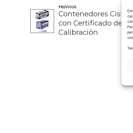
PREVIOUS
Est
Contenedores Cister
car
con Certificado de
cóm
Par
Calibración
per
coo
Tam