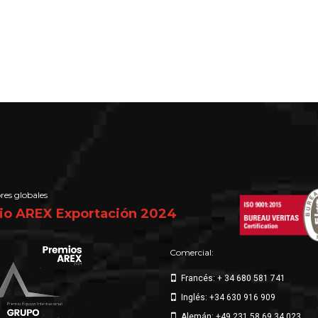
res globales
io AREX Exportación 2024
Comercial:
Francés: + 34 680 581 741
Inglés: +34 630 916 909
Alemán: +49 231 58 69 34 023