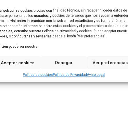
a web utiliza cookies propias con finalidad técnica, sin recabar ni ceder datos de
na
NEXT
Transport Logistic 2023,
ácter personal de los usuarios, y cookies de terceros que nos ayudan a entende
o los visitantes interactúan con la web a nivel estadístico y de forma anónima.
en Munich
a obtener más información sobre estas cookies y el procesamiento de sus dato
sonales, consulte nuestra Política de privacidad y cookies. Puede aceptar nuest
kies, o configurarlas y revisarlas desde el botón "Ver preferencias".
bién puede ver nuestra
Aceptar cookies
Denegar
Ver preferencias
Política de cookies
Política de Privacidad
Aviso Legal