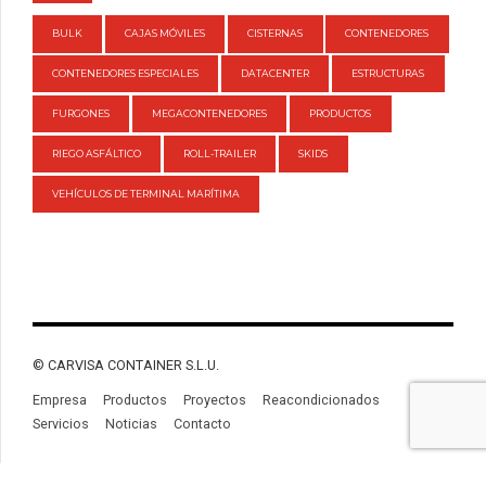
BULK
CAJAS MÓVILES
CISTERNAS
CONTENEDORES
CONTENEDORES ESPECIALES
DATACENTER
ESTRUCTURAS
FURGONES
MEGACONTENEDORES
PRODUCTOS
RIEGO ASFÁLTICO
ROLL-TRAILER
SKIDS
VEHÍCULOS DE TERMINAL MARÍTIMA
© CARVISA CONTAINER S.L.U.
Empresa
Productos
Proyectos
Reacondicionados
Servicios
Noticias
Contacto