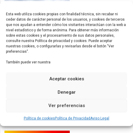
Esta web utiliza cookies propias con finalidad técnica, sin recabar ni
ceder datos de carácter personal de los usuarios, y cookies de terceros
que nos ayudan a entender cómo los visitantes interactúan con la web a
nivel estadístico y de forma anónima. Para obtener más información
sobre estas cookies y el procesamiento de sus datos personales,
consulte nuestra Política de privacidad y cookies. Puede aceptar
nuestras cookies, o configurarlas y revisarlas desde el botón "Ver
EUROCONTAINER impulsa su expansión internacional
preferencias".
mayo 23, 2026
También puede ver nuestra
Aceptar cookies
Denegar
Ver preferencias
Nuevos contenedores de 53ft para América
Política de cookies
Política de Privacidad
Aviso Legal
mayo 9, 2026