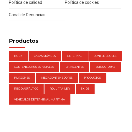
Política de calidad
Política de cookies
Canal de Denuncias
Productos
BULK
CAJAS MÓVILES
CISTERNAS
CONTENEDORES
CONTENEDORES ESPECIALES
DATACENTER
ESTRUCTURAS
FURGONES
MEGACONTENEDORES
PRODUCTOS
RIEGO ASFÁLTICO
ROLL-TRAILER
SKIDS
VEHÍCULOS DE TERMINAL MARÍTIMA