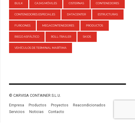
BULK
CAJAS MÓVILES
CISTERNAS
CONTENEDORES
CONTENEDORES ESPECIALES
DATACENTER
ESTRUCTURAS
FURGONES
MEGACONTENEDORES
PRODUCTOS
RIEGO ASFÁLTICO
ROLL-TRAILER
SKIDS
VEHÍCULOS DE TERMINAL MARÍTIMA
© CARVISA CONTAINER S.L.U.
Empresa
Productos
Proyectos
Reacondicionados
Servicios
Noticias
Contacto