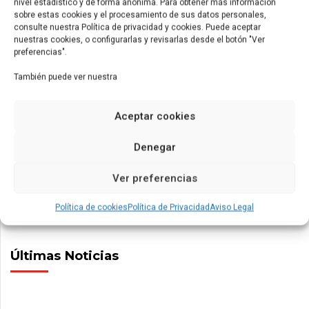
nivel estadístico y de forma anónima. Para obtener más información
Asfáltico
sobre estas cookies y el procesamiento de sus datos personales,
consulte nuestra Política de privacidad y cookies. Puede aceptar
nuestras cookies, o configurarlas y revisarlas desde el botón "Ver
preferencias".
NEXT
También puede ver nuestra
Hispano Vema diseña un
sofisticado contenedor
cisterna para las Fuerzas
Aceptar cookies
Armadas belgas
Denegar
Ver preferencias
Política de cookies
Política de Privacidad
Aviso Legal
Últimas Noticias