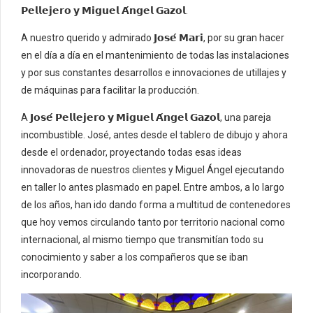
𝗣𝗲𝗹𝗹𝗲𝗷𝗲𝗿𝗼 𝘆 𝗠𝗶𝗴𝘂𝗲𝗹 𝗔́𝗻𝗴𝗲𝗹 𝗚𝗮𝘇𝗼𝗹.
A nuestro querido y admirado 𝗝𝗼𝘀𝗲́ 𝗠𝗮𝗿𝗶, por su gran hacer
en el día a día en el mantenimiento de todas las instalaciones
y por sus constantes desarrollos e innovaciones de utillajes y
de máquinas para facilitar la producción.
A 𝗝𝗼𝘀𝗲́ 𝗣𝗲𝗹𝗹𝗲𝗷𝗲𝗿𝗼 𝘆 𝗠𝗶𝗴𝘂𝗲𝗹 𝗔́𝗻𝗴𝗲𝗹 𝗚𝗮𝘇𝗼𝗹, una pareja
incombustible. José, antes desde el tablero de dibujo y ahora
desde el ordenador, proyectando todas esas ideas
innovadoras de nuestros clientes y Miguel Ángel ejecutando
en taller lo antes plasmado en papel. Entre ambos, a lo largo
de los años, han ido dando forma a multitud de contenedores
que hoy vemos circulando tanto por territorio nacional como
internacional, al mismo tiempo que transmitían todo su
conocimiento y saber a los compañeros que se iban
incorporando.