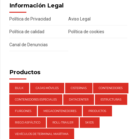
Información Legal
Política de Privacidad
Aviso Legal
Política de calidad
Política de cookies
Canal de Denuncias
Productos
BULK
CAJAS MÓVILES
CISTERNAS
CONTENEDORES
CONTENEDORES ESPECIALES
DATACENTER
ESTRUCTURAS
FURGONES
MEGACONTENEDORES
PRODUCTOS
RIEGO ASFÁLTICO
ROLL-TRAILER
SKIDS
VEHÍCULOS DE TERMINAL MARÍTIMA