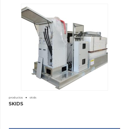
productos
skids
SKIDS