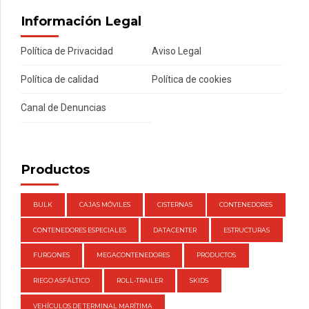
Información Legal
Política de Privacidad
Aviso Legal
Política de calidad
Política de cookies
Canal de Denuncias
Productos
BULK
CAJAS MÓVILES
CISTERNAS
CONTENEDORES
CONTENEDORES ESPECIALES
DATACENTER
ESTRUCTURAS
FURGONES
MEGACONTENEDORES
PRODUCTOS
RIEGO ASFÁLTICO
ROLL-TRAILER
SKIDS
VEHÍCULOS DE TERMINAL MARÍTIMA