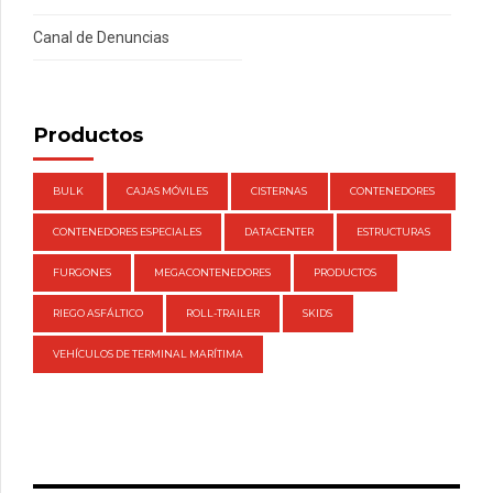
Canal de Denuncias
Productos
BULK
CAJAS MÓVILES
CISTERNAS
CONTENEDORES
CONTENEDORES ESPECIALES
DATACENTER
ESTRUCTURAS
FURGONES
MEGACONTENEDORES
PRODUCTOS
RIEGO ASFÁLTICO
ROLL-TRAILER
SKIDS
VEHÍCULOS DE TERMINAL MARÍTIMA