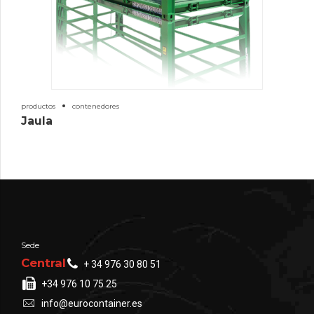
productos
contenedores
Jaula
Sede
Central
+ 34 976 30 80 51
+34 976 10 75 25
info@eurocontainer.es