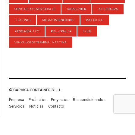
CONTENEDORES ESPECIALES
DATACENTER
ESTRUCTURAS
FURGONES
MEGACONTENEDORES
PRODUCTOS
RIEGO ASFÁLTICO
ROLL-TRAILER
SKIDS
VEHÍCULOS DE TERMINAL MARÍTIMA
© CARVISA CONTAINER S.L.U.
Empresa
Productos
Proyectos
Reacondicionados
Servicios
Noticias
Contacto