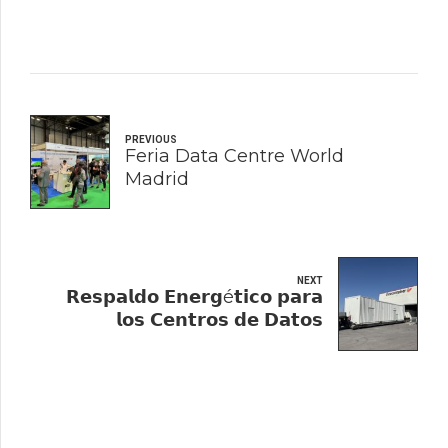
PREVIOUS
Feria Data Centre World
Madrid
NEXT
𝗥𝗲𝘀𝗽𝗮𝗹𝗱𝗼 𝗘𝗻𝗲𝗿𝗴é𝘁𝗶𝗰𝗼 𝗽𝗮𝗿𝗮
𝗹𝗼𝘀 𝗖𝗲𝗻𝘁𝗿𝗼𝘀 𝗱𝗲 𝗗𝗮𝘁𝗼𝘀