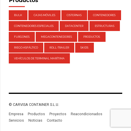
Productos
BULK
CAJAS MÓVILES
CISTERNAS
CONTENEDORES
CONTENEDORES ESPECIALES
DATACENTER
ESTRUCTURAS
FURGONES
MEGACONTENEDORES
PRODUCTOS
RIEGO ASFÁLTICO
ROLL-TRAILER
SKIDS
VEHÍCULOS DE TERMINAL MARÍTIMA
© CARVISA CONTAINER S.L.U.
Empresa
Productos
Proyectos
Reacondicionados
Servicios
Noticias
Contacto