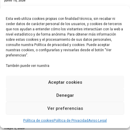
junio 15, 2026
Esta web utiliza cookies propias con finalidad técnica, sin recabar ni
ceder datos de carácter personal de los usuarios, y cookies de terceros
que nos ayudan a entender cómo los visitantes interactúan con la web a
nivel estadístico y de forma anónima. Para obtener más información
sobre estas cookies y el procesamiento de sus datos personales,
consulte nuestra Política de privacidad y cookies. Puede aceptar
nuestras cookies, o configurarlas y revisarlas desde el botón "Ver
EUROCONTAINER impulsa su expansión internacional
preferencias".
mayo 23, 2026
También puede ver nuestra
Aceptar cookies
Denegar
Ver preferencias
Política de cookies
Política de Privacidad
Aviso Legal
Nuevos contenedores de 53ft para América
mayo 9, 2026