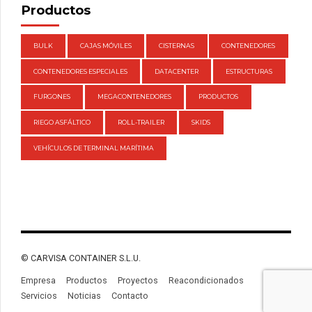
Productos
BULK
CAJAS MÓVILES
CISTERNAS
CONTENEDORES
CONTENEDORES ESPECIALES
DATACENTER
ESTRUCTURAS
FURGONES
MEGACONTENEDORES
PRODUCTOS
RIEGO ASFÁLTICO
ROLL-TRAILER
SKIDS
VEHÍCULOS DE TERMINAL MARÍTIMA
© CARVISA CONTAINER S.L.U.
Empresa
Productos
Proyectos
Reacondicionados
Servicios
Noticias
Contacto