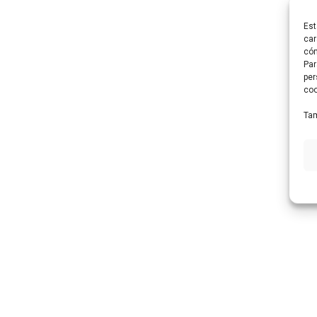
Est
car
cóm
Par
per
coo
Tam