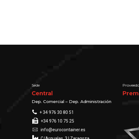
Sede
Proveedo
Central
Prem
Dep. Comercial – Dep. Administración
+ 34 976 30 80 51
+34 976 10 75 25
info@eurocontainer.es
C/Argualas, 3 | Zaragoza