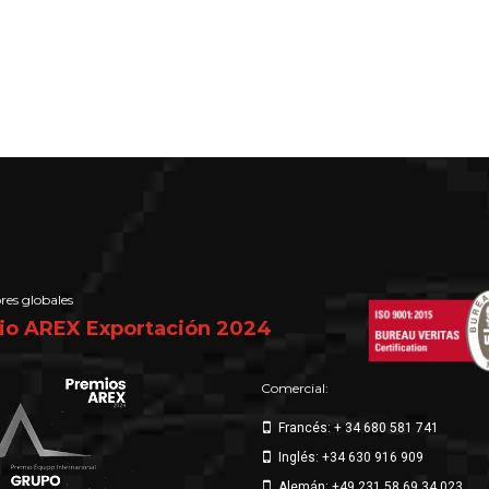
res globales
io AREX Exportación 2024
Comercial:
Francés: + 34 680 581 741
Inglés: +34 630 916 909
Alemán: +49 231 58 69 34 023