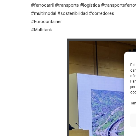
#ferrocarril #transporte #logística #transporteferr
#multimodal #sostenibilidad #corredores
#Eurocontainer
#Multitank
Est
car
cóm
Par
per
coo
Tam