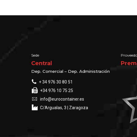
Sede
Proveedo
Central
Prem
Dep. Comercial – Dep. Administración
+ 34 976 30 80 51
+34 976 10 75 25
info@eurocontainer.es
C/Argualas, 3 | Zaragoza