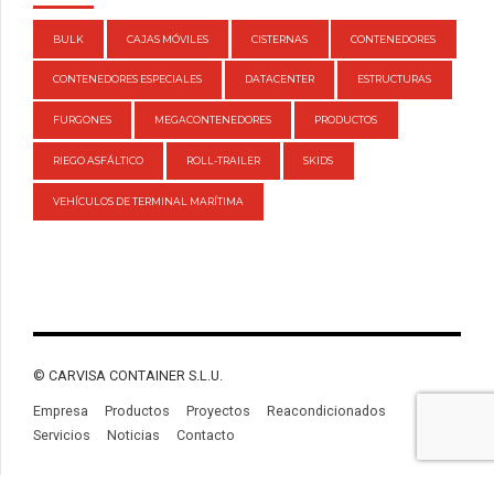
BULK
CAJAS MÓVILES
CISTERNAS
CONTENEDORES
CONTENEDORES ESPECIALES
DATACENTER
ESTRUCTURAS
FURGONES
MEGACONTENEDORES
PRODUCTOS
RIEGO ASFÁLTICO
ROLL-TRAILER
SKIDS
VEHÍCULOS DE TERMINAL MARÍTIMA
© CARVISA CONTAINER S.L.U.
Empresa
Productos
Proyectos
Reacondicionados
Servicios
Noticias
Contacto