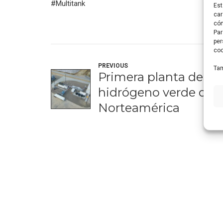
#Multitank
Est
car
cóm
Par
per
coo
PREVIOUS
Tam
Primera planta de
hidrógeno verde de
Norteamérica