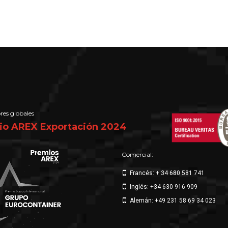
res globales
io AREX Exportación 2024
Comercial:
Francés: + 34 680 581 741
Inglés: +34 630 916 909
Alemán: +49 231 58 69 34 023