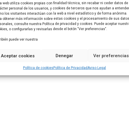
a web utiliza cookies propias con finalidad técnica, sin recabar ni ceder datos de
ácter personal de los usuarios, y cookies de terceros que nos ayudan a entende
o los visitantes interactúan con la web a nivel estadístico y de forma anónima.
a obtener más información sobre estas cookies y el procesamiento de sus dato
sonales, consulte nuestra Política de privacidad y cookies. Puede aceptar nuest
kies, o configurarlas y revisarlas desde el botón "Ver preferencias".
NEXT
bién puede ver nuestra
PremiosADEA en la
categoría “𝗣𝗿𝗼𝗺𝗼𝗰𝗶𝗼́𝗻
Aceptar cookies
Denegar
Ver preferencias
𝗘𝘅𝘁𝗲𝗿𝗶𝗼𝗿”
Política de cookies
Política de Privacidad
Aviso Legal