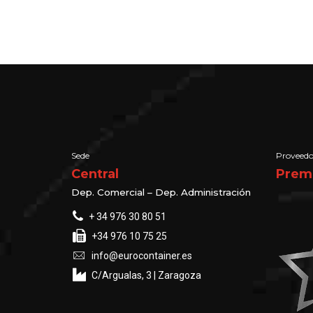
Sede
Proveedo
Central
Prem
Dep. Comercial – Dep. Administración
+ 34 976 30 80 51
+34 976 10 75 25
info@eurocontainer.es
C/Argualas, 3 | Zaragoza