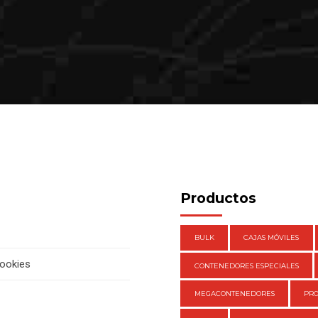
Productos
BULK
CAJAS MÓVILES
cookies
CONTENEDORES ESPECIALES
MEGACONTENEDORES
PR