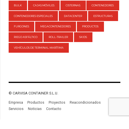
BULK
CAJAS MÓVILES
CISTERNAS
CONTENEDORES
CONTENEDORES ESPECIALES
DATACENTER
ESTRUCTURAS
FURGONES
MEGACONTENEDORES
PRODUCTOS
RIEGO ASFÁLTICO
ROLL-TRAILER
SKIDS
VEHÍCULOS DE TERMINAL MARÍTIMA
© CARVISA CONTAINER S.L.U.
Empresa
Productos
Proyectos
Reacondicionados
Servicios
Noticias
Contacto