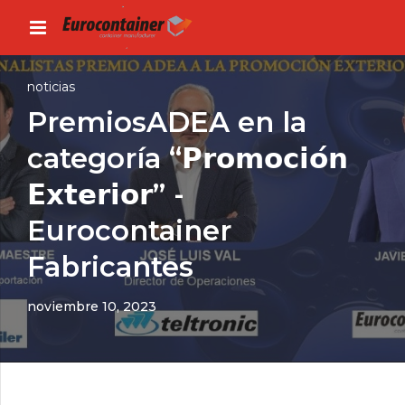
noticias
PremiosADEA en la
categoría “𝗣𝗿𝗼𝗺𝗼𝗰𝗶𝗼́𝗻
𝗘𝘅𝘁𝗲𝗿𝗶𝗼𝗿” -
Eurocontainer
Fabricantes
noviembre 10, 2023