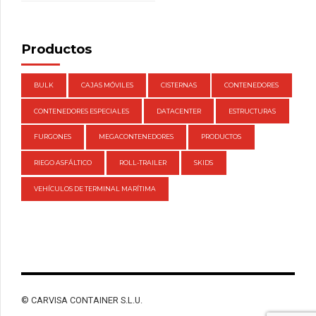
Productos
BULK
CAJAS MÓVILES
CISTERNAS
CONTENEDORES
CONTENEDORES ESPECIALES
DATACENTER
ESTRUCTURAS
FURGONES
MEGACONTENEDORES
PRODUCTOS
RIEGO ASFÁLTICO
ROLL-TRAILER
SKIDS
VEHÍCULOS DE TERMINAL MARÍTIMA
© CARVISA CONTAINER S.L.U.