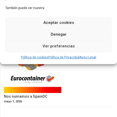
Nuevos contenedores de 53ft para América
También puede ver nuestra
mayo 9, 2026
Aceptar cookies
Denegar
Ver preferencias
Política de cookies
Política de Privacidad
Aviso Legal
Nos sumamos a SpainDC
mayo 1, 2026